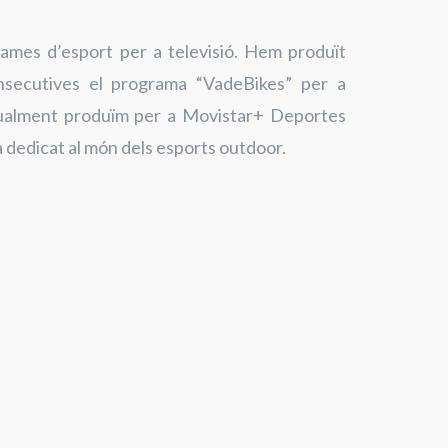
ames d’esport per a televisió. Hem produït
secutives el programa “VadeBikes” per a
ualment produïm per a Movistar+ Deportes
dedicat al món dels esports outdoor.