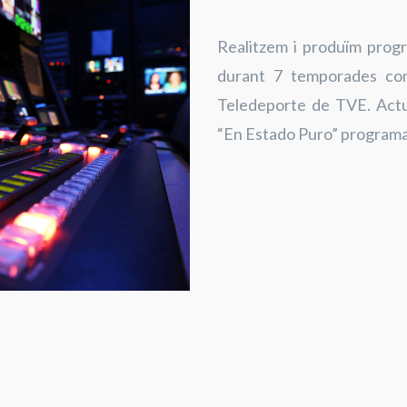
Realitzem i produïm progr
durant 7 temporades con
Teledeporte de TVE. Act
“En Estado Puro” programa 