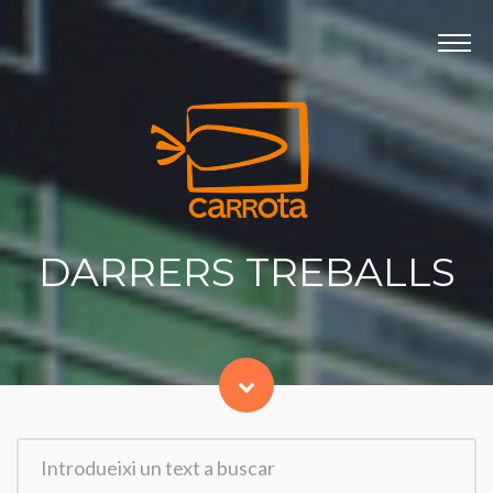
Panell de gestió de galetes
INICI
PRODUCTORA
DARRERS TREBALLS
SERVEIS
CONTACTE
DARRERS TREBALLS