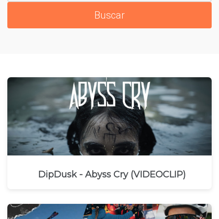
DipDusk - Abyss Cry (VIDEOCLIP)