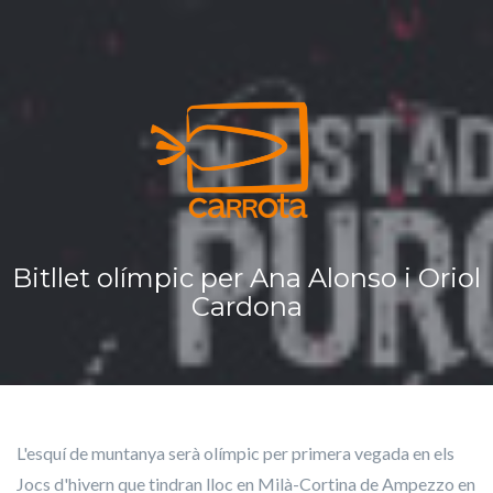
Panell de gestió de galetes
INIC
PR
DAR
SER
CON
Bitllet olímpic per Ana Alonso i Oriol
Cardona
L'esquí de muntanya serà olímpic per primera vegada en els
Jocs d'hivern que tindran lloc en Milà-Cortina de Ampezzo en