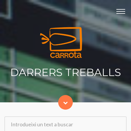
Panell de gestió de galetes
INICI
PRODUCTORA
DARRERS TREBALLS
SERVEIS
CONTACTE
DARRERS TREBALLS