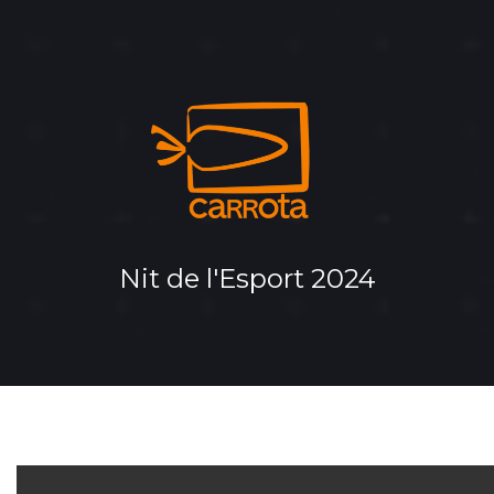
Panell de gestió de galetes
INIC
PR
DAR
SER
CON
Nit de l'Esport 2024