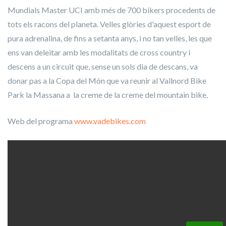
Mundials Master UCI amb més de 700 bikers procedents de
tots els racons del planeta. Velles glòries d'aquest esport de
pura adrenalina, de fins a setanta anys, i no tan velles, les que
ens van deleitar amb les modalitats de cross country i
descens a un circuit que, sense un sols dia de descans, va
donar pas a la Copa del Món que va reunir al Vallnord Bike
Park la Massana a la creme de la creme del mountain bike.
Web del programa
www.vadebikes.com