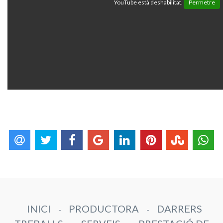
YouTube està deshabilitat.
Permetre
INICI
PRODUCTORA
DARRERS
-
-